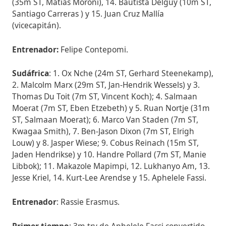
(35m ST, Matías Moroni), 14. Bautista Delguy (10m ST,
Santiago Carreras ) y 15. Juan Cruz Mallía
(vicecapitán).
Entrenador:
Felipe Contepomi.
Sudáfrica
: 1. Ox Nche (24m ST, Gerhard Steenekamp),
2. Malcolm Marx (29m ST, Jan-Hendrik Wessels) y 3.
Thomas Du Toit (7m ST, Vincent Koch); 4. Salmaan
Moerat (7m ST, Eben Etzebeth) y 5. Ruan Nortje (31m
ST, Salmaan Moerat); 6. Marco Van Staden (7m ST,
Kwagaa Smith), 7. Ben-Jason Dixon (7m ST, Elrigh
Louw) y 8. Jasper Wiese; 9. Cobus Reinach (15m ST,
Jaden Hendrikse) y 10. Handre Pollard (7m ST, Manie
Libbok); 11. Makazole Mapimpi, 12. Lukhanyo Am, 13.
Jesse Kriel, 14. Kurt-Lee Arendse y 15. Aphelele Fassi.
Entrenador
: Rassie Erasmus.
Primer tiempo
: 3m try de Aphelele Fassi convertido