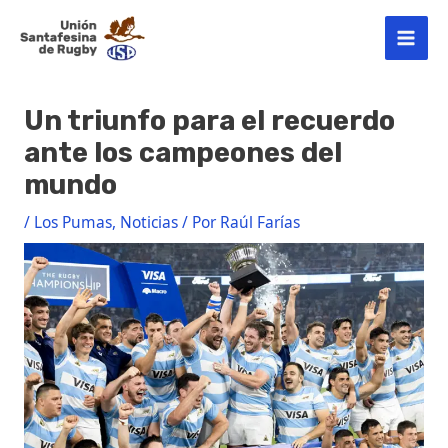
Ir
Post
MAI
al
navigation
contenido
MEN
Un triunfo para el recuerdo
ante los campeones del
mundo
/
Los Pumas
,
Noticias
/ Por
Raúl Farías