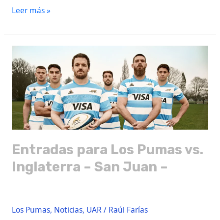
Leer más »
Entradas
para
Los
Pumas
vs.
Inglaterra
–
San
Juan
Entradas para Los Pumas vs.
–
Inglaterra – San Juan –
Los Pumas
,
Noticias
,
UAR
/
Raúl Farías