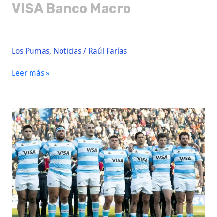
VISA Banco Macro
Los Pumas
,
Noticias
/
Raúl Farías
Leer más »
Plantel
confirmado
para
los
primeros
compromisos
del
Rugby
Championship