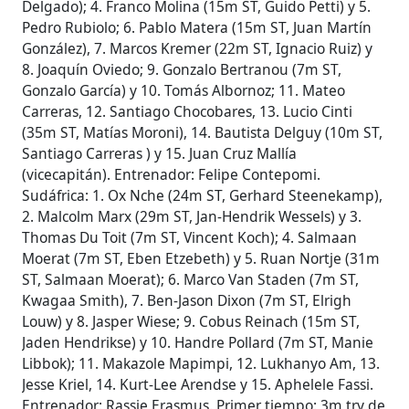
Delgado); 4. Franco Molina (15m ST, Guido Petti) y 5.
Pedro Rubiolo; 6. Pablo Matera (15m ST, Juan Martín
González), 7. Marcos Kremer (22m ST, Ignacio Ruiz) y
8. Joaquín Oviedo; 9. Gonzalo Bertranou (7m ST,
Gonzalo García) y 10. Tomás Albornoz; 11. Mateo
Carreras, 12. Santiago Chocobares, 13. Lucio Cinti
(35m ST, Matías Moroni), 14. Bautista Delguy (10m ST,
Santiago Carreras ) y 15. Juan Cruz Mallía
(vicecapitán). Entrenador: Felipe Contepomi.
Sudáfrica: 1. Ox Nche (24m ST, Gerhard Steenekamp),
2. Malcolm Marx (29m ST, Jan-Hendrik Wessels) y 3.
Thomas Du Toit (7m ST, Vincent Koch); 4. Salmaan
Moerat (7m ST, Eben Etzebeth) y 5. Ruan Nortje (31m
ST, Salmaan Moerat); 6. Marco Van Staden (7m ST,
Kwagaa Smith), 7. Ben-Jason Dixon (7m ST, Elrigh
Louw) y 8. Jasper Wiese; 9. Cobus Reinach (15m ST,
Jaden Hendrikse) y 10. Handre Pollard (7m ST, Manie
Libbok); 11. Makazole Mapimpi, 12. Lukhanyo Am, 13.
Jesse Kriel, 14. Kurt-Lee Arendse y 15. Aphelele Fassi.
Entrenador: Rassie Erasmus. Primer tiempo: 3m try de