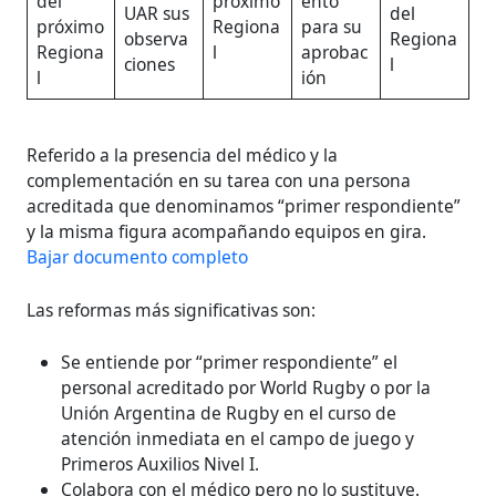
del
próximo
ento
UAR sus
del
próximo
Regiona
para su
observa
Regiona
Regiona
l
aprobac
ciones
l
l
ión
Referido a la presencia del médico y la
complementación en su tarea con una persona
acreditada que denominamos “primer respondiente”
y la misma figura acompañando equipos en gira.
Bajar documento completo
Las reformas más significativas son:
Se entiende por “primer respondiente” el
personal acreditado por World Rugby o por la
Unión Argentina de Rugby en el curso de
atención inmediata en el campo de juego y
Primeros Auxilios Nivel I.
Colabora con el médico pero no lo sustituye.