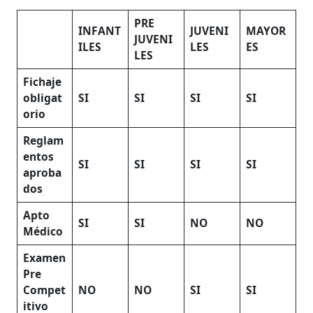
PRE
INFANT
JUVENI
MAYOR
JUVENI
ILES
LES
ES
LES
Fichaje
obligat
SI
SI
SI
SI
orio
Reglam
entos
SI
SI
SI
SI
aproba
dos
Apto
SI
SI
NO
NO
Médico
Examen
Pre
Compet
NO
NO
SI
SI
itivo