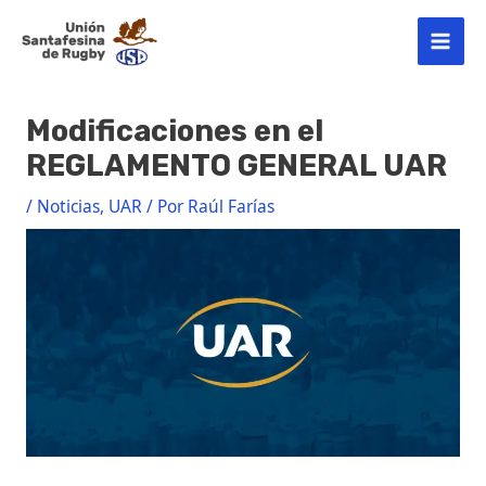
Ir
Post
MAI
al
navigation
contenido
MEN
Modificaciones en el
REGLAMENTO GENERAL UAR
/
Noticias
,
UAR
/ Por
Raúl Farías