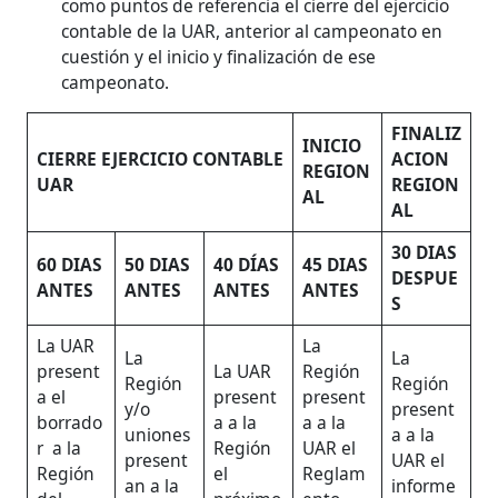
como puntos de referencia el cierre del ejercicio
contable de la UAR, anterior al campeonato en
cuestión y el inicio y finalización de ese
campeonato.
FINALIZ
INICIO
CIERRE EJERCICIO CONTABLE
ACION
REGION
UAR
REGION
AL
AL
30 DIAS
60 DIAS
50 DIAS
40 DÍAS
45 DIAS
DESPUE
ANTES
ANTES
ANTES
ANTES
S
La UAR
La
La
La
present
La UAR
Región
Región
Región
a el
present
present
y/o
present
borrado
a a la
a a la
uniones
a a la
r a la
Región
UAR el
present
UAR el
Región
el
Reglam
an a la
informe