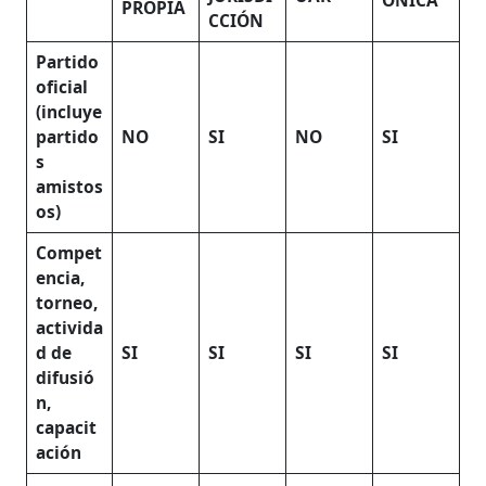
PROPIA
CCIÓN
Partido
oficial
(incluye
partido
NO
SI
NO
SI
s
amistos
os)
Compet
encia,
torneo,
activida
d de
SI
SI
SI
SI
difusió
n,
capacit
ación